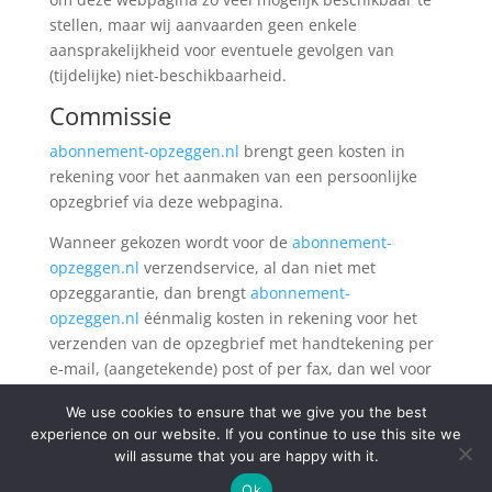
stellen, maar wij aanvaarden geen enkele
aansprakelijkheid voor eventuele gevolgen van
(tijdelijke) niet-beschikbaarheid.
Commissie
abonnement-opzeggen.nl
brengt geen kosten in
rekening voor het aanmaken van een persoonlijke
opzegbrief via deze webpagina.
Wanneer gekozen wordt voor de
abonnement-
opzeggen.nl
verzendservice, al dan niet met
opzeggarantie, dan brengt
abonnement-
opzeggen.nl
éénmalig kosten in rekening voor het
verzenden van de opzegbrief met handtekening per
e-mail, (aangetekende) post of per fax, dan wel voor
de verzendservice met opzeggarantie.
We use cookies to ensure that we give you the best
experience on our website. If you continue to use this site we
will assume that you are happy with it.
Ok