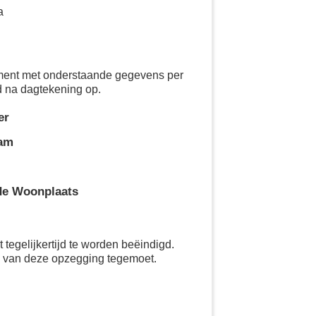
a
ement met onderstaande gegevens per
d na dagtekening op.
er
aam
de Woonplaats
tegelijkertijd te worden beëindigd.
g van deze opzegging tegemoet.