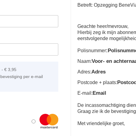
Betreft: Opzegging BeneVi
Geachte heer/mevrouw,
Hierbij zeg ik mijn abonn
eerstvolgende mogelijkhei
:Polisnumm
Polisnummer
Voor- en achtern
Naam:
]
-
€ 3,95
Adres
Adres:
bevestiging per e-mail
Postco
Postcode + plaats:
Email
E-mail:
De incassomachtiging dient 
Graag zie ik de bevestigin
Met vriendelijke groet,