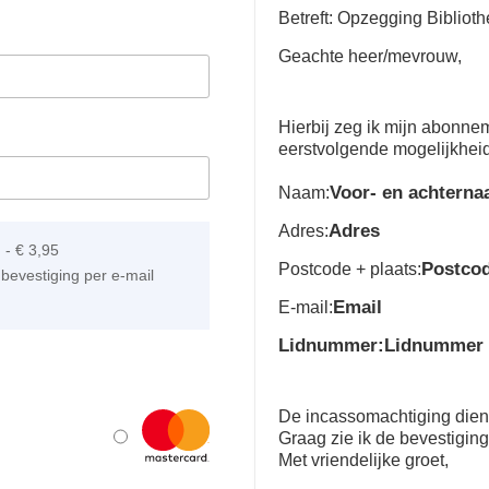
Betreft: Opzegging Bibliot
Geachte heer/mevrouw,
Hierbij zeg ik mijn abonn
eerstvolgende mogelijkhei
Voor- en achtern
Naam:
Adres
Adres:
]
-
€ 3,95
Postco
Postcode + plaats:
bevestiging per e-mail
Email
E-mail:
Lidnummer:Lidnummer
De incassomachtiging dient 
Graag zie ik de bevestigin
Met vriendelijke groet,