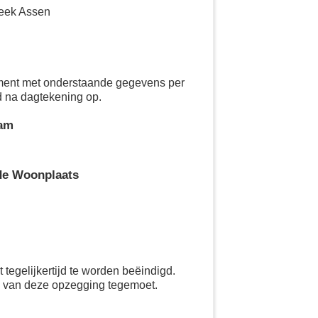
heek Assen
ement met onderstaande gegevens per
d na dagtekening op.
aam
de Woonplaats
tegelijkertijd te worden beëindigd.
g van deze opzegging tegemoet.