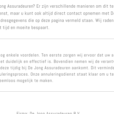
ong Assuradeuren? Er zijn verschillende manieren om dit te
enst, maar u kunt ook altijd direct contact opnemen met De
 adresgegevens die op deze pagina vermeld staan. Wij raden
t tijd en moeite bespaart.
og enkele voordelen. Ten eerste zorgen wij ervoor dat uw a
et duidelijk en effectief is. Bovendien nemen wij de veran
 deze tijdig bij De Jong Assuradeuren aankomt. Dit verminde
nuleringsproces. Onze annuleringsdienst staat klaar om u 
leemloos mogelijk te maken.
Firma: De Jong Assuradeuren B.V.