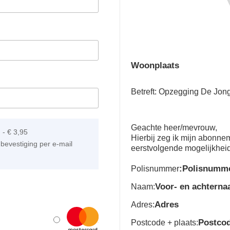
Woonplaats
Betreft: Opzegging De Jon
Geachte heer/mevrouw,
]
-
€ 3,95
Hierbij zeg ik mijn abonn
bevestiging per e-mail
eerstvolgende mogelijkhei
:Polisnumm
Polisnummer
Voor- en achtern
Naam:
Adres
Adres:
Postco
Postcode + plaats: