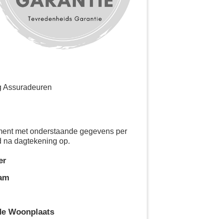
g Assuradeuren
ement met onderstaande gegevens per
d na dagtekening op.
er
aam
de Woonplaats