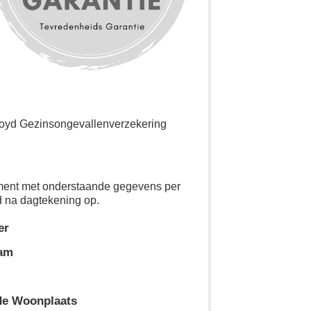
Lloyd Gezinsongevallenverzekering
ement met onderstaande gegevens per
d na dagtekening op.
er
aam
de Woonplaats