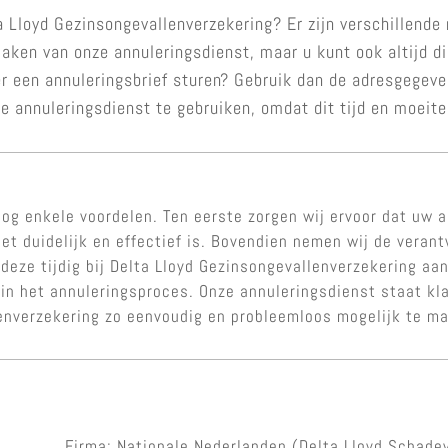
 Lloyd Gezinsongevallenverzekering? Er zijn verschillende
maken van onze annuleringsdienst, maar u kunt ook altijd 
er een annuleringsbrief sturen? Gebruik dan de adresgegev
e annuleringsdienst te gebruiken, omdat dit tijd en moeite
og enkele voordelen. Ten eerste zorgen wij ervoor dat uw a
et duidelijk en effectief is. Bovendien nemen wij de veran
 deze tijdig bij Delta Lloyd Gezinsongevallenverzekering aa
in het annuleringsproces. Onze annuleringsdienst staat kl
enverzekering zo eenvoudig en probleemloos mogelijk te m
Firma: Nationale Nederlanden (Delta Lloyd Schade