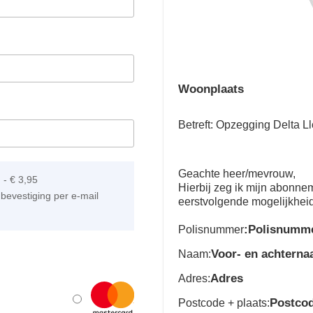
Woonplaats
Betreft: Opzegging Delta 
Geachte heer/mevrouw,
]
-
€ 3,95
Hierbij zeg ik mijn abonn
bevestiging per e-mail
eerstvolgende mogelijkhei
:Polisnumm
Polisnummer
Voor- en achtern
Naam:
Adres
Adres:
Postco
Postcode + plaats: