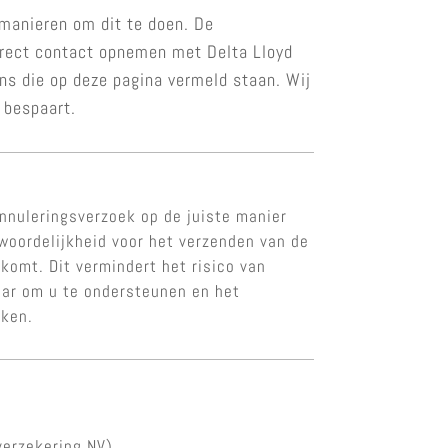
 manieren om dit te doen. De
direct contact opnemen met Delta Lloyd
ens die op deze pagina vermeld staan. Wij
 bespaart.
nnuleringsverzoek op de juiste manier
twoordelijkheid voor het verzenden van de
nkomt. Dit vermindert het risico van
aar om u te ondersteunen en het
aken.
verzekering NV)