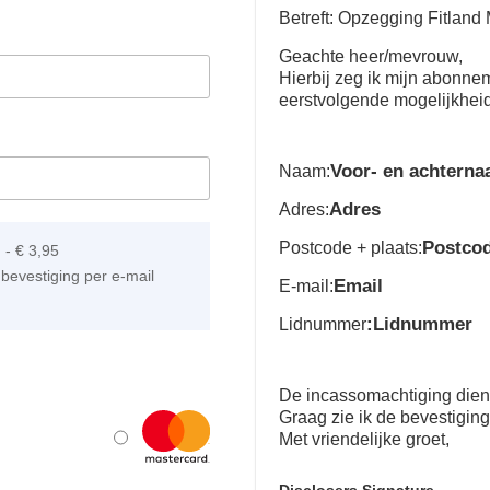
Betreft: Opzegging Fitland 
Geachte heer/mevrouw,
Hierbij zeg ik mijn abonn
eerstvolgende mogelijkhei
Voor- en achtern
Naam:
Adres
Adres:
Postco
Postcode + plaats:
]
-
€ 3,95
bevestiging per e-mail
Email
E-mail:
:Lidnummer
Lidnummer
De incassomachtiging dient 
Graag zie ik de bevestigin
Met vriendelijke groet,
Disclosers Signature