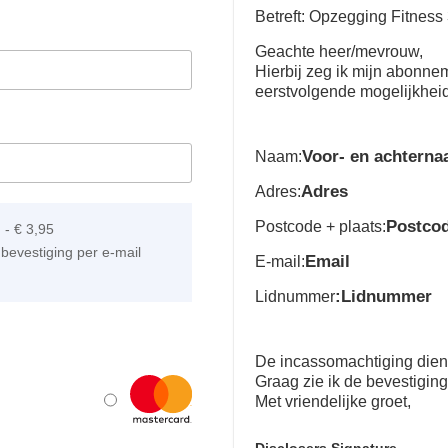
Betreft: Opzegging Fitness
Geachte heer/mevrouw,
Hierbij zeg ik mijn abonn
eerstvolgende mogelijkhei
Voor- en achtern
Naam:
Adres
Adres:
Postco
Postcode + plaats:
]
-
€ 3,95
bevestiging per e-mail
Email
E-mail:
:Lidnummer
Lidnummer
De incassomachtiging dient 
Graag zie ik de bevestigin
Met vriendelijke groet,
Disclosers Signature