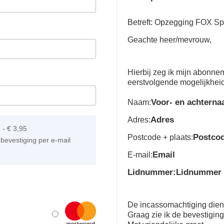
Betreft: Opzegging FOX Spo
Geachte heer/mevrouw,
Hierbij zeg ik mijn abonn
eerstvolgende mogelijkhei
Voor- en achtern
Naam:
Adres
Adres:
]
-
€ 3,95
Postco
Postcode + plaats:
bevestiging per e-mail
Email
E-mail:
Lidnummer:Lidnummer
De incassomachtiging dient 
Graag zie ik de bevestigin