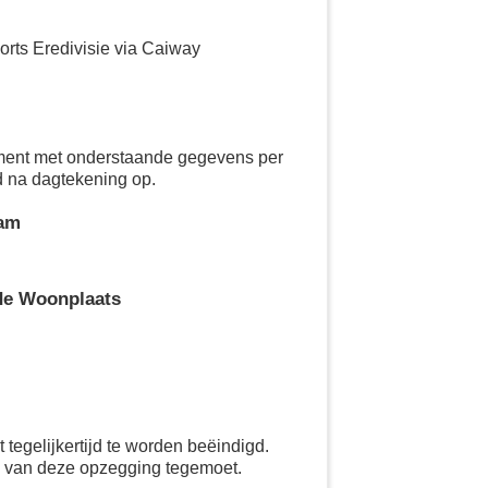
rts Eredivisie via Caiway
ement met onderstaande gegevens per
d na dagtekening op.
aam
de Woonplaats
tegelijkertijd te worden beëindigd.
g van deze opzegging tegemoet.