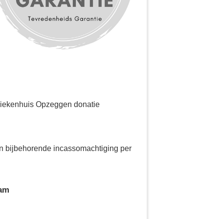
 Ziekenhuis Opzeggen donatie
 en bijbehorende incassomachtiging per
aam