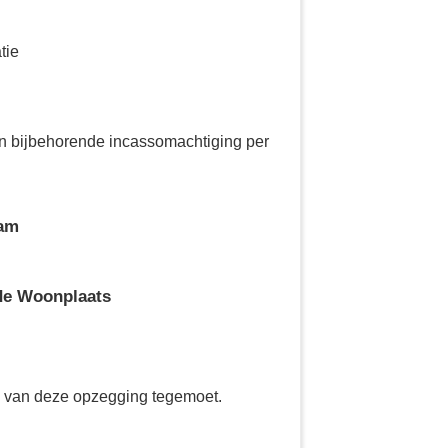
tie
 en bijbehorende incassomachtiging per
aam
de Woonplaats
g van deze opzegging tegemoet.