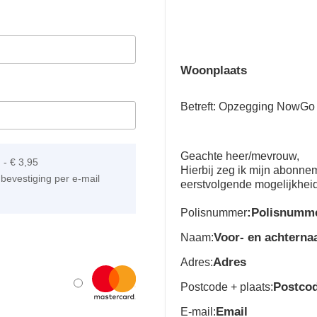
Woonplaats
Betreft: Opzegging NowGo
Geachte heer/mevrouw,
]
-
€ 3,95
Hierbij zeg ik mijn abonn
bevestiging per e-mail
eerstvolgende mogelijkhei
:Polisnumm
Polisnummer
Voor- en achtern
Naam:
Adres
Adres:
Postco
Postcode + plaats:
Email
E-mail: