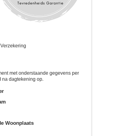
 Verzekering
ement met onderstaande gegevens per
d na dagtekening op.
er
aam
de Woonplaats