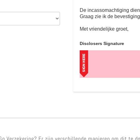
De incassomachtiging dient 
Graag zie ik de bevestigin
Met vriendelijke groet,
Disclosers Signature
o Verzekering? Er zijn verschillende manieren om dit te d