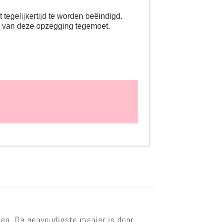
tegelijkertijd te worden beëindigd.
g van deze opzegging tegemoet.
oen. De eenvoudigste manier is door