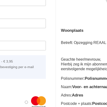
Woonplaats
Betreft: Opzegging REAAL 
Geachte heer/mevrouw,
]
-
€ 3,95
Hierbij zeg ik mijn abonn
bevestiging per e-mail
eerstvolgende mogelijkhei
:Polisnumm
Polisnummer
Voor- en achtern
Naam:
Adres
Adres:
Postco
Postcode + plaats: