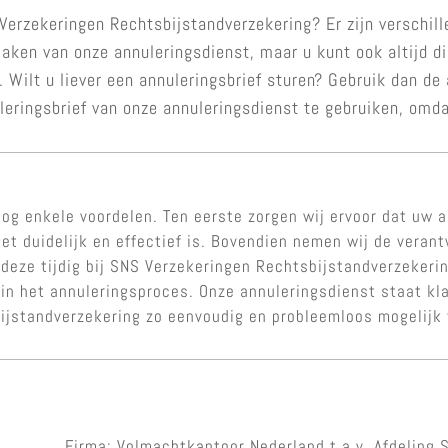
Verzekeringen Rechtsbijstandverzekering? Er zijn verschil
maken van onze annuleringsdienst, maar u kunt ook altijd
 Wilt u liever een annuleringsbrief sturen? Gebruik dan d
eringsbrief van onze annuleringsdienst te gebruiken, omdat
og enkele voordelen. Ten eerste zorgen wij ervoor dat uw a
et duidelijk en effectief is. Bovendien nemen wij de veran
 deze tijdig bij SNS Verzekeringen Rechtsbijstandverzekeri
in het annuleringsproces. Onze annuleringsdienst staat kl
jstandverzekering zo eenvoudig en probleemloos mogelijk
Firma: Volmachtkantoor Nederland t.a.v. Afdeling