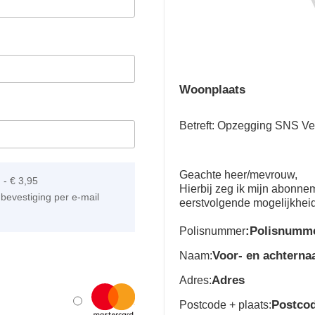
Woonplaats
Betreft: Opzegging SNS Ve
Geachte heer/mevrouw,
]
-
€ 3,95
Hierbij zeg ik mijn abonn
bevestiging per e-mail
eerstvolgende mogelijkhei
:Polisnumm
Polisnummer
Voor- en achtern
Naam:
Adres
Adres:
Postco
Postcode + plaats: