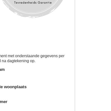
ement met onderstaande gegevens per
d na dagtekening op.
aam
de woonplaats
mmer