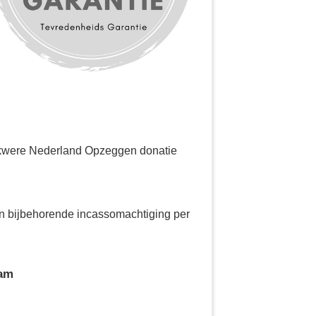
yakwere Nederland Opzeggen donatie
 en bijbehorende incassomachtiging per
aam