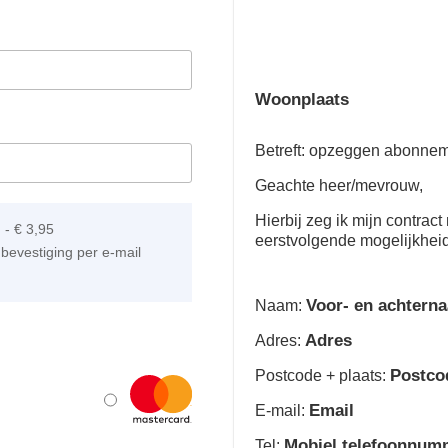
Woonplaats
Betreft: opzeggen abonne
Geachte heer/mevrouw,
Hierbij zeg ik mijn contra
]
-
€ 3,95
eerstvolgende mogelijkhei
bevestiging per e-mail
Voor- en achtern
Naam:
Adres
Adres:
Postco
Postcode + plaats:
Email
E-mail:
Mobiel telefoonnum
Tel: