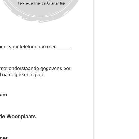
ment voor telefoonnummer _____
ct met onderstaande gegevens per
d na dagtekening op.
aam
de Woonplaats
mer