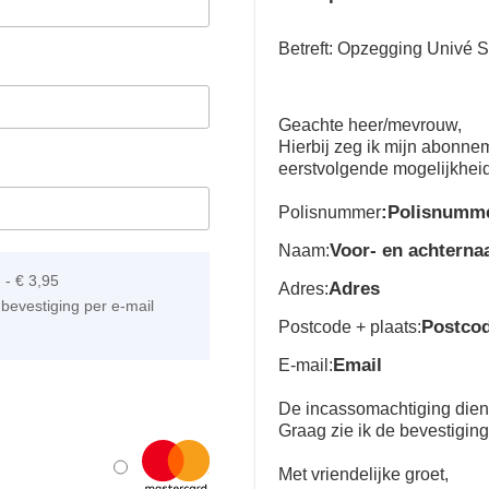
Betreft: Opzegging Univé 
Geachte heer/mevrouw,
Hierbij zeg ik mijn abonn
eerstvolgende mogelijkhei
:Polisnumm
Polisnummer
Voor- en achtern
Naam:
]
-
€ 3,95
Adres
Adres:
bevestiging per e-mail
Postco
Postcode + plaats:
Email
E-mail:
De incassomachtiging dient 
Graag zie ik de bevestigin
Met vriendelijke groet,