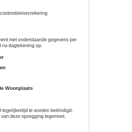
Scootmobielverzekering
ement met onderstaande gegevens per
d na dagtekening op.
er
aam
de Woonplaats
tegelijkertijd te worden beëindigd.
g van deze opzegging tegemoet.