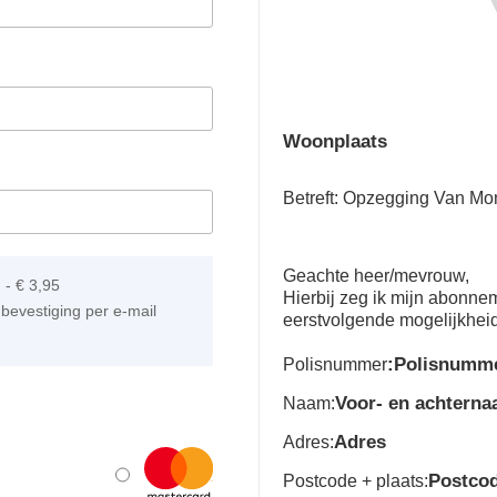
Woonplaats
Betreft: Opzegging Van Mon
Geachte heer/mevrouw,
]
-
€ 3,95
Hierbij zeg ik mijn abonn
bevestiging per e-mail
eerstvolgende mogelijkhei
:Polisnumm
Polisnummer
Voor- en achtern
Naam:
Adres
Adres:
Postco
Postcode + plaats: