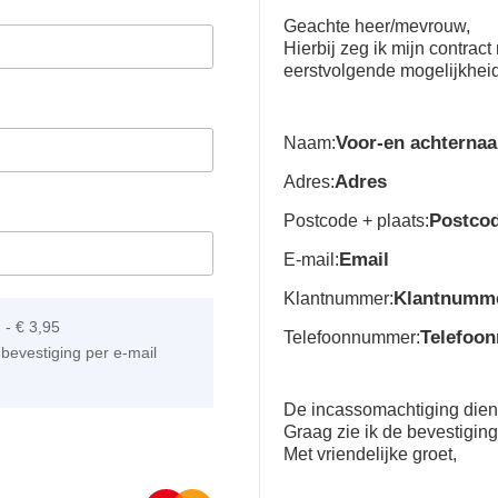
Geachte heer/mevrouw,
Hierbij zeg ik mijn contra
eerstvolgende mogelijkhei
Voor-en achterna
Naam:
Adres
Adres:
Postco
Postcode + plaats:
Email
E-mail:
Klantnumm
Klantnummer:
]
-
€ 3,95
Telefoo
Telefoonnummer:
bevestiging per e-mail
De incassomachtiging dient 
Graag zie ik de bevestigin
Met vriendelijke groet,