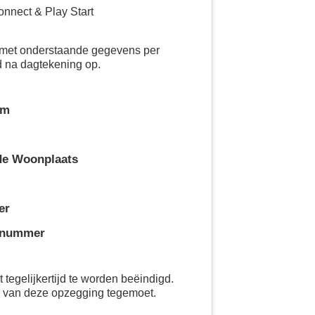
onnect & Play Start
ct met onderstaande gegevens per
d na dagtekening op.
am
de Woonplaats
er
nnummer
tegelijkertijd te worden beëindigd.
g van deze opzegging tegemoet.