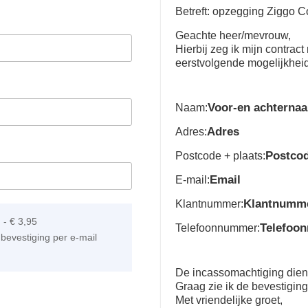
Betreft: opzegging Ziggo C
Geachte heer/mevrouw,
Hierbij zeg ik mijn contra
eerstvolgende mogelijkhei
Voor-en achterna
Naam:
Adres
Adres:
Postco
Postcode + plaats:
Email
E-mail:
Klantnumm
Klantnummer:
]
-
€ 3,95
Telefoo
Telefoonnummer:
bevestiging per e-mail
De incassomachtiging dient 
Graag zie ik de bevestigin
Met vriendelijke groet,